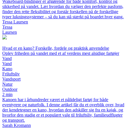
Wakeboard-bindinger er afgørende for både komfort, kontrol og
sikkerhed på vandet. Lær hvordan du vælger den perfekte pasform,
finder den rette fleksibilitet og forstår forskellen på de forskellige
typer lukningssystemer – så du kan stå stærkt på boardet hver gang.
Tessa Laursen
Tessa
Laursen
Hvad er en kano? Forskelle, fordele og praktisk anvendelse
Oplev friheden på vandet med et af verdens mest alsidige fartøjer
Vand
Vand
Kano
Friluftsliv
Vandsport
Natur
Outdoor
2 min
Kanoen har i århundreder været et pålideligt fartøj for både
eventyrere og naturfolk. I denne artikel får du et overblik over, hvad
der kendetegner en kano, hvordan den adskiller sig fra en kajak, og
hvorfor den stadig er et populært valg til friluftsliv, familieudflugter
og transport.
Sarah Kromann