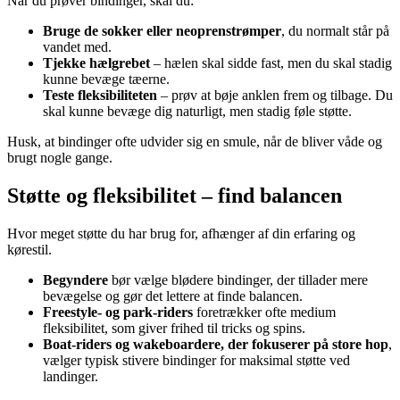
Når du prøver bindinger, skal du:
Bruge de sokker eller neoprenstrømper
, du normalt står på
vandet med.
Tjekke hælgrebet
– hælen skal sidde fast, men du skal stadig
kunne bevæge tæerne.
Teste fleksibiliteten
– prøv at bøje anklen frem og tilbage. Du
skal kunne bevæge dig naturligt, men stadig føle støtte.
Husk, at bindinger ofte udvider sig en smule, når de bliver våde og
brugt nogle gange.
Støtte og fleksibilitet – find balancen
Hvor meget støtte du har brug for, afhænger af din erfaring og
kørestil.
Begyndere
bør vælge blødere bindinger, der tillader mere
bevægelse og gør det lettere at finde balancen.
Freestyle- og park-riders
foretrækker ofte medium
fleksibilitet, som giver frihed til tricks og spins.
Boat-riders og wakeboardere, der fokuserer på store hop
,
vælger typisk stivere bindinger for maksimal støtte ved
landinger.