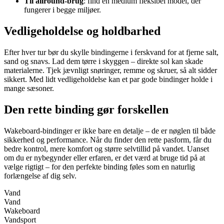
Til allround-brug
: find en medium fleksibel model, der
fungerer i begge miljøer.
Vedligeholdelse og holdbarhed
Efter hver tur bør du skylle bindingerne i ferskvand for at fjerne salt,
sand og snavs. Lad dem tørre i skyggen – direkte sol kan skade
materialerne. Tjek jævnligt snøringer, remme og skruer, så alt sidder
sikkert. Med lidt vedligeholdelse kan et par gode bindinger holde i
mange sæsoner.
Den rette binding gør forskellen
Wakeboard-bindinger er ikke bare en detalje – de er nøglen til både
sikkerhed og performance. Når du finder den rette pasform, får du
bedre kontrol, mere komfort og større selvtillid på vandet. Uanset
om du er nybegynder eller erfaren, er det værd at bruge tid på at
vælge rigtigt – for den perfekte binding føles som en naturlig
forlængelse af dig selv.
Vand
Vand
Wakeboard
Vandsport