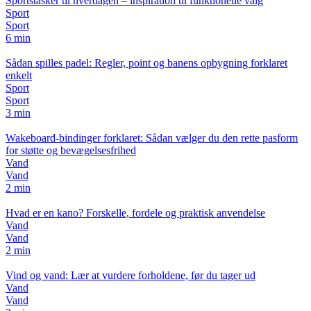
Sportstasker til hverdagen – inspiration til funktionelle valg
Sport
Sport
6 min
Sådan spilles padel: Regler, point og banens opbygning forklaret
enkelt
Sport
Sport
3 min
Wakeboard-bindinger forklaret: Sådan vælger du den rette pasform
for støtte og bevægelsesfrihed
Vand
Vand
2 min
Hvad er en kano? Forskelle, fordele og praktisk anvendelse
Vand
Vand
2 min
Vind og vand: Lær at vurdere forholdene, før du tager ud
Vand
Vand