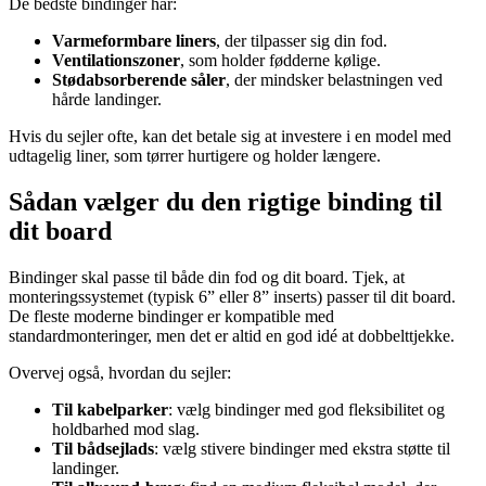
De bedste bindinger har:
Varmeformbare liners
, der tilpasser sig din fod.
Ventilationszoner
, som holder fødderne kølige.
Stødabsorberende såler
, der mindsker belastningen ved
hårde landinger.
Hvis du sejler ofte, kan det betale sig at investere i en model med
udtagelig liner, som tørrer hurtigere og holder længere.
Sådan vælger du den rigtige binding til
dit board
Bindinger skal passe til både din fod og dit board. Tjek, at
monteringssystemet (typisk 6” eller 8” inserts) passer til dit board.
De fleste moderne bindinger er kompatible med
standardmonteringer, men det er altid en god idé at dobbelttjekke.
Overvej også, hvordan du sejler:
Til kabelparker
: vælg bindinger med god fleksibilitet og
holdbarhed mod slag.
Til bådsejlads
: vælg stivere bindinger med ekstra støtte til
landinger.