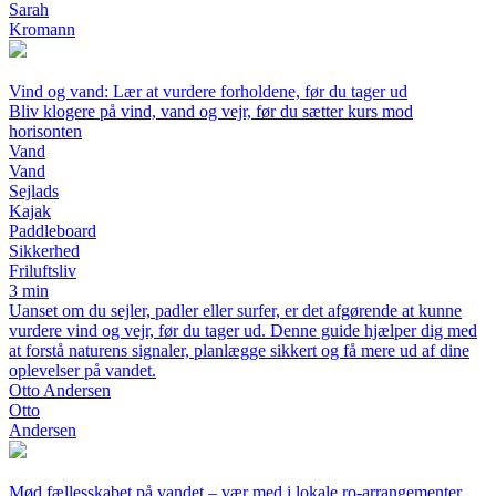
Sarah
Kromann
Vind og vand: Lær at vurdere forholdene, før du tager ud
Bliv klogere på vind, vand og vejr, før du sætter kurs mod
horisonten
Vand
Vand
Sejlads
Kajak
Paddleboard
Sikkerhed
Friluftsliv
3 min
Uanset om du sejler, padler eller surfer, er det afgørende at kunne
vurdere vind og vejr, før du tager ud. Denne guide hjælper dig med
at forstå naturens signaler, planlægge sikkert og få mere ud af dine
oplevelser på vandet.
Otto Andersen
Otto
Andersen
Mød fællesskabet på vandet – vær med i lokale ro-arrangementer