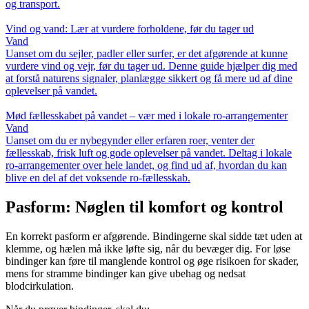
og transport.
Vind og vand: Lær at vurdere forholdene, før du tager ud
Vand
Uanset om du sejler, padler eller surfer, er det afgørende at kunne
vurdere vind og vejr, før du tager ud. Denne guide hjælper dig med
at forstå naturens signaler, planlægge sikkert og få mere ud af dine
oplevelser på vandet.
Mød fællesskabet på vandet – vær med i lokale ro-arrangementer
Vand
Uanset om du er nybegynder eller erfaren roer, venter der
fællesskab, frisk luft og gode oplevelser på vandet. Deltag i lokale
ro-arrangementer over hele landet, og find ud af, hvordan du kan
blive en del af det voksende ro-fællesskab.
Pasform: Nøglen til komfort og kontrol
En korrekt pasform er afgørende. Bindingerne skal sidde tæt uden at
klemme, og hælen må ikke løfte sig, når du bevæger dig. For løse
bindinger kan føre til manglende kontrol og øge risikoen for skader,
mens for stramme bindinger kan give ubehag og nedsat
blodcirkulation.