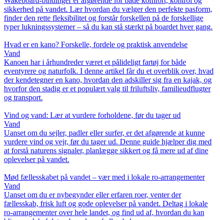
Wakeboard-bindinger er afgørende for både komfort, kontrol og
sikkerhed på vandet. Lær hvordan du vælger den perfekte pasform,
finder den rette fleksibilitet og forstår forskellen på de forskellige
typer lukningssystemer – så du kan stå stærkt på boardet hver gang.
Hvad er en kano? Forskelle, fordele og praktisk anvendelse
Vand
Kanoen har i århundreder været et pålideligt fartøj for både
eventyrere og naturfolk. I denne artikel får du et overblik over, hvad
der kendetegner en kano, hvordan den adskiller sig fra en kajak, og
hvorfor den stadig er et populært valg til friluftsliv, familieudflugter
og transport.
Vind og vand: Lær at vurdere forholdene, før du tager ud
Vand
Uanset om du sejler, padler eller surfer, er det afgørende at kunne
vurdere vind og vejr, før du tager ud. Denne guide hjælper dig med
at forstå naturens signaler, planlægge sikkert og få mere ud af dine
oplevelser på vandet.
Mød fællesskabet på vandet – vær med i lokale ro-arrangementer
Vand
Uanset om du er nybegynder eller erfaren roer, venter der
fællesskab, frisk luft og gode oplevelser på vandet. Deltag i lokale
ro-arrangementer over hele landet, og find ud af, hvordan du kan