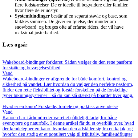
flere fodstørrelser. De er ideelle til begyndere eller familier,
hvor flere deler udstyr.
Systembindinger
består af en separat støvle og base, som
klikkes sammen. De giver en følelse, der minder om
snowboard, og bruges ofte af erfarne riders, der vil have
maksimal justerbarhed.
Læs også:
Wakeboard-bindinger forklaret: Sådan vælger du den rette pasform
for støtte og bevægelsesfrihed
Vand
Wakeboard-bindinger er afgørende for både komfort, kontrol og
sikkerhed på vandet. Lær hvordan du vælger den perfekte pasform,
finder den rette fleksibilitet og forstår forskellen på de forskellige
typer lukningssystemer – så du kan stå stærkt på boardet hver gang.
Hvad er en kano? Forskelle, fordele og praktisk anvendelse
Vand
Kanoen har i århundreder været et pålideligt fartøj for både
eventyrere og naturfolk. I denne artikel får du et overblik over, hvad
der kendetegner en kano, hvordan den adskiller sig fra en kajak, og
hvorfor den stadig er et populært valg til friluftsliv, familieudflugter