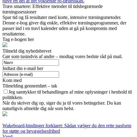
blive en del af det voksende ro-fællesskab.
Træn smartere: Effektive metoder til tidsbegrænsede
træningssessioner
Spar tid og få resultater med korte, intensive træningsmetoder.
Denne e-bog giver dig enkle, effektive træningsprogrammer, der
passer ind i en travl kalender uden at gå på kompromis med
resultaterne.
Tag e-bogen her
Tilmeld dig nyhedsbrevet
Gør som tusindvis af andre – modtag vores bedste råd på mail.
Indtast din e-mail her
Kom med
Tilmelding gennemført – tak
Jeg samtykker til behandlingen af mine oplysninger i henhold til
politikken.
Når du skriver dig op, siger du ja til vores betingelser. Du kan
naturligvis afmelde dig når som helst.
Wakeboard-bindinger forklaret: Sådan vælger du den rette pasform
for støtte og bevægelsesfrihed
Vand