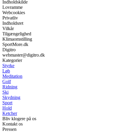
Indholdskilde
Lovramme
Webcookies
Privatliv
Indholdsret
Vilkår
Tilgængelighed
Klimaomstilling
SportMore.dk
Digitro
webmaster@digitro.dk
Kategorier
Styrke
Løb
Meditation
Golf
Ridning
Ski
Skydning
Sport
Hold
Ketcher
Bliv klogere på os
Kontakt os
Pressen