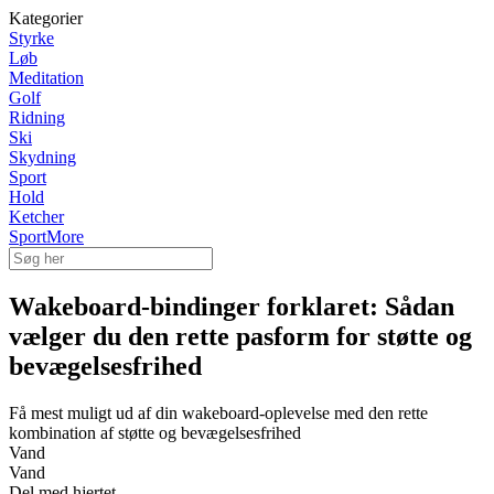
Kategorier
Styrke
Løb
Meditation
Golf
Ridning
Ski
Skydning
Sport
Hold
Ketcher
SportMore
Wakeboard-bindinger forklaret: Sådan
vælger du den rette pasform for støtte og
bevægelsesfrihed
Få mest muligt ud af din wakeboard-oplevelse med den rette
kombination af støtte og bevægelsesfrihed
Vand
Vand
Del med hjertet