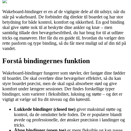
Wakeboard-bindinger er en af de vigtigste dele af dit udstyr, når du
står på wakeboard. De forbinder dig direkte til boardet og har stor
betydning for både kontrol, komfort og sikkerhed. En god binding
skal give støtte nok til at beskytte dine ankler og knæ – men
samtidig tillade den bevægelsesfrihed, du har brug for til at udføre
tricks og manøvrer. Her får du en guide til, hvordan du vælger den
rette pasform og type binding, så du får mest muligt ud af din tid på
vandet.
Forstå bindingernes funktion
Wakeboard-bindinger fungerer som støvler, der fastgør dine fødder
til boardet. De skal overføre dine bevægelser effektivt, så du kan
styre boardet præcist, men de skal også absorbere stød og give
komfort under længere sessioner. Der findes forskellige typer
bindinger, som varierer i fleksibilitet, lukning og støtte – og det er
vigtigt at vælge ud fra dit niveau og din kørestil.
Lukkede bindinger (closed toe)
giver maksimal støtte og
kontrol, da de omslutter hele foden. De er populære blandt
øvede og professionelle, der ønsker præcision i landinger og
tricks.
Åbne bindinger (open toe)
er mere fleksible og kan passe