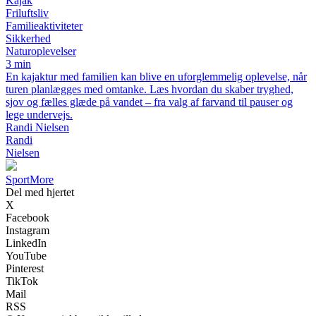
Kajak
Friluftsliv
Familieaktiviteter
Sikkerhed
Naturoplevelser
3 min
En kajaktur med familien kan blive en uforglemmelig oplevelse, når
turen planlægges med omtanke. Læs hvordan du skaber tryghed,
sjov og fælles glæde på vandet – fra valg af farvand til pauser og
lege undervejs.
Randi Nielsen
Randi
Nielsen
SportMore
Del med hjertet
X
Facebook
Instagram
LinkedIn
YouTube
Pinterest
TikTok
Mail
RSS