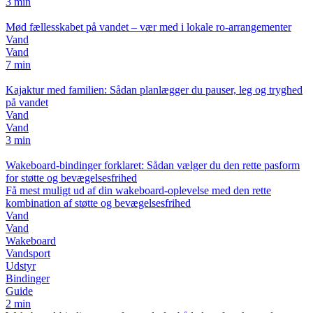
3 min
Mød fællesskabet på vandet – vær med i lokale ro-arrangementer
Vand
Vand
7 min
Kajaktur med familien: Sådan planlægger du pauser, leg og tryghed
på vandet
Vand
Vand
3 min
Wakeboard-bindinger forklaret: Sådan vælger du den rette pasform
for støtte og bevægelsesfrihed
Få mest muligt ud af din wakeboard-oplevelse med den rette
kombination af støtte og bevægelsesfrihed
Vand
Vand
Wakeboard
Vandsport
Udstyr
Bindinger
Guide
2 min