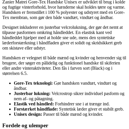
Zanier Matrei Gore-Tex Handske Unisex er udviklet til brug i kolde
og fugtige vinterforhold, hvor hænderne skal holdes tørre og varme.
Handsken er fremstillet i 100 % polyester og udstyret med en Gore-
Tex membran, som gør den både vandtæt, vindtæt og åndbar.
Designet inkluderer en justerbar velcrolukning, der gør det nemt at
tilpasse pasformen omkring håndleddet. En elastisk kant ved
håndleddet hjælper med at holde sne ude, mens den syntetiske
læderforstærkning i håndfladen giver et solidt og skridsikkert greb
om skistave eller udstyr.
Handsken er velegnet til både mænd og kvinder og henvender sig til
brugere, der søger en pålidelig og funktionel handske til skiferien
eller andre vinteraktiviteter. Den fås i farven sort (Black) og i
størrelsen 6.5.
Gore-Tex teknologi:
Gør handsken vandtæt, vindtæt og
åndbar.
Justerbar lukning:
Velcrostrop sikrer individuel pasform og
nem af- og påtagning.
Elastik ved håndled:
Forhindrer sne i at trænge ind.
Forstærket håndflade:
Syntetisk læder giver et stabilt greb.
Unisex design:
Passer til både mænd og kvinder.
Fordele og ulemper