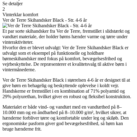
Se detaljer
2
Vinterklar komfort
Ver de Terre Skihandsker Black - Str. 4-6 år
Et par sorte skihandsker fra Ver de Terre, fremstillet i slidstærkt og
vandtæt materiale, der holder børns hænder varme og tørre under
vinteraktiviteter.
Hvorfor den er blevet udvalgt: Ver de Terre Skihandsker Black er
udvalgt som et eksempel på funktionelle og holdbare
børneskihandsker med fokus på komfort, bevægelsesfrihed og
vejrbeskyttelse. De repræsenterer et kvalitetsvalg til aktive børn i
vintermånederne.
Ver de Terre Skihandsker Black i størrelsen 4-6 år er designet til at
give børn en behagelig og beskyttende oplevelse i koldt vejr.
Handskerne er fremstillet i en kombination af 71% polyamid og
29% polyurethan, hvilket giver en robust og fleksibel konstruktion.
Materialet er både vind- og vandtæt med en vandtæthed på 8–
10.000 mm og en åndbarhed på 8–10.000 g/m², hvilket sikrer, at
hænderne forbliver tørre og komfortable under leg og skiløb. Den
ergonomiske pasform giver god bevægelsesfrihed, så børn kan
bruge hænderne frit.