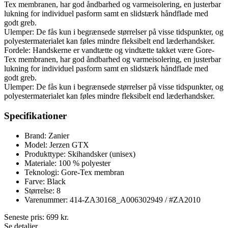
Tex membranen, har god åndbarhed og varmeisolering, en justerbar
lukning for individuel pasform samt en slidstærk håndflade med
godt greb.
Ulemper: De fås kun i begrænsede størrelser på visse tidspunkter, og
polyestermaterialet kan føles mindre fleksibelt end læderhandsker.
Fordele: Handskerne er vandtætte og vindtætte takket være Gore-
Tex membranen, har god åndbarhed og varmeisolering, en justerbar
lukning for individuel pasform samt en slidstærk håndflade med
godt greb.
Ulemper: De fås kun i begrænsede størrelser på visse tidspunkter, og
polyestermaterialet kan føles mindre fleksibelt end læderhandsker.
Specifikationer
Brand: Zanier
Model: Jerzen GTX
Produkttype: Skihandsker (unisex)
Materiale: 100 % polyester
Teknologi: Gore-Tex membran
Farve: Black
Størrelse: 8
Varenummer: 414-ZA30168_A006302949 / #ZA2010
Seneste pris:
699
kr.
Se detaljer