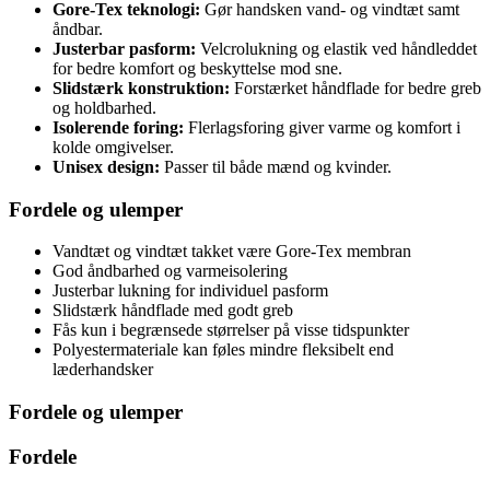
Gore-Tex teknologi:
Gør handsken vand- og vindtæt samt
åndbar.
Justerbar pasform:
Velcrolukning og elastik ved håndleddet
for bedre komfort og beskyttelse mod sne.
Slidstærk konstruktion:
Forstærket håndflade for bedre greb
og holdbarhed.
Isolerende foring:
Flerlagsforing giver varme og komfort i
kolde omgivelser.
Unisex design:
Passer til både mænd og kvinder.
Fordele og ulemper
Vandtæt og vindtæt takket være Gore-Tex membran
God åndbarhed og varmeisolering
Justerbar lukning for individuel pasform
Slidstærk håndflade med godt greb
Fås kun i begrænsede størrelser på visse tidspunkter
Polyestermateriale kan føles mindre fleksibelt end
læderhandsker
Fordele og ulemper
Fordele