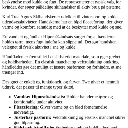
beskyttelse mod kulde og fugt. De repræsenterer et typisk valg for
kvinder, der søger pålidelige skihandsker til aktiv brug på pisterne.
Kari Traa Agnes Skihandsker er udviklet til vintersport og kolde
udendørsaktiviteter. Handskerne har en blød fleeceforing, der giver
varme og komfort, samtidig med at de beskytter mod kulde og sne.
En vandtæt og åndbar Hipora®-indsats sørger for, at hænderne
holdes tørre, mens fugt indefra kan slippe ud. Det gør handsken
velegnet til fysisk aktivitet i sne og kulde.
Håndfladen er fremstillet i et slidstærkt materiale, som øger grebet
og holdbarheden. En elastisk manchet og velcrolukning omkring
håndleddet gør det muligt at justere pasformen og forhindre, at sne
trænger ind.
Designet er enkelt og funktionelt, og farven Twe giver et neutralt
udtryk, der passer til mange typer skitøj.
Vandtæt Hipora®-indsats:
Holder hænderne tørre og
komfortable under aktivitet.
Fleeceforing:
Giver varme og en blød fornemmelse
indvendigt.
Justerbar pasform:
Velcrolukning og elastisk manchet sikrer
god tilpasning.
Slidstærk håndflade:
Forbedrer greb og holdbarhed ved