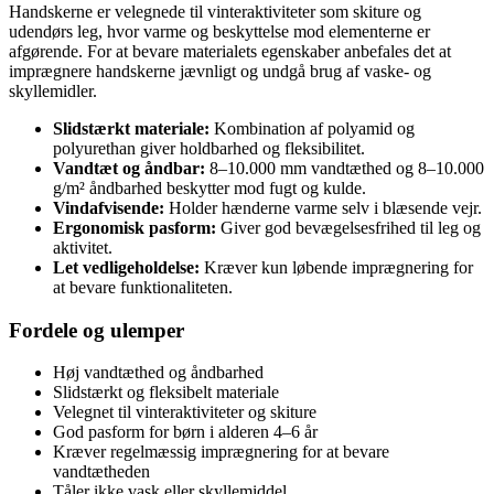
Handskerne er velegnede til vinteraktiviteter som skiture og
udendørs leg, hvor varme og beskyttelse mod elementerne er
afgørende. For at bevare materialets egenskaber anbefales det at
imprægnere handskerne jævnligt og undgå brug af vaske- og
skyllemidler.
Slidstærkt materiale:
Kombination af polyamid og
polyurethan giver holdbarhed og fleksibilitet.
Vandtæt og åndbar:
8–10.000 mm vandtæthed og 8–10.000
g/m² åndbarhed beskytter mod fugt og kulde.
Vindafvisende:
Holder hænderne varme selv i blæsende vejr.
Ergonomisk pasform:
Giver god bevægelsesfrihed til leg og
aktivitet.
Let vedligeholdelse:
Kræver kun løbende imprægnering for
at bevare funktionaliteten.
Fordele og ulemper
Høj vandtæthed og åndbarhed
Slidstærkt og fleksibelt materiale
Velegnet til vinteraktiviteter og skiture
God pasform for børn i alderen 4–6 år
Kræver regelmæssig imprægnering for at bevare
vandtætheden
Tåler ikke vask eller skyllemiddel