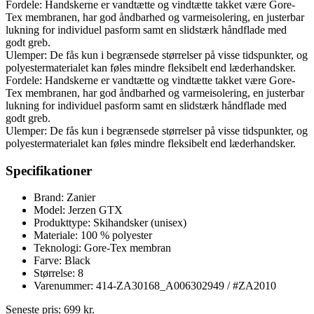
Fordele: Handskerne er vandtætte og vindtætte takket være Gore-
Tex membranen, har god åndbarhed og varmeisolering, en justerbar
lukning for individuel pasform samt en slidstærk håndflade med
godt greb.
Ulemper: De fås kun i begrænsede størrelser på visse tidspunkter, og
polyestermaterialet kan føles mindre fleksibelt end læderhandsker.
Fordele: Handskerne er vandtætte og vindtætte takket være Gore-
Tex membranen, har god åndbarhed og varmeisolering, en justerbar
lukning for individuel pasform samt en slidstærk håndflade med
godt greb.
Ulemper: De fås kun i begrænsede størrelser på visse tidspunkter, og
polyestermaterialet kan føles mindre fleksibelt end læderhandsker.
Specifikationer
Brand: Zanier
Model: Jerzen GTX
Produkttype: Skihandsker (unisex)
Materiale: 100 % polyester
Teknologi: Gore-Tex membran
Farve: Black
Størrelse: 8
Varenummer: 414-ZA30168_A006302949 / #ZA2010
Seneste pris:
699
kr.