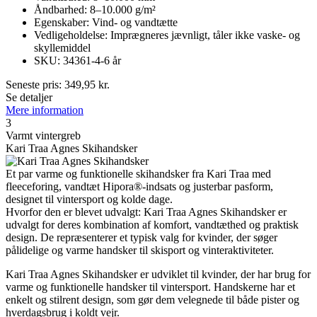
Åndbarhed: 8–10.000 g/m²
Egenskaber: Vind- og vandtætte
Vedligeholdelse: Imprægneres jævnligt, tåler ikke vaske- og
skyllemiddel
SKU: 34361-4-6 år
Seneste pris:
349,95
kr.
Se detaljer
Mere information
3
Varmt vintergreb
Kari Traa Agnes Skihandsker
Et par varme og funktionelle skihandsker fra Kari Traa med
fleeceforing, vandtæt Hipora®-indsats og justerbar pasform,
designet til vintersport og kolde dage.
Hvorfor den er blevet udvalgt: Kari Traa Agnes Skihandsker er
udvalgt for deres kombination af komfort, vandtæthed og praktisk
design. De repræsenterer et typisk valg for kvinder, der søger
pålidelige og varme handsker til skisport og vinteraktiviteter.
Kari Traa Agnes Skihandsker er udviklet til kvinder, der har brug for
varme og funktionelle handsker til vintersport. Handskerne har et
enkelt og stilrent design, som gør dem velegnede til både pister og
hverdagsbrug i koldt vejr.