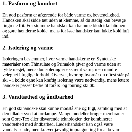
1. Pasform og komfort
En god pasform er afgørende for både varme og bevægelighed.
Handsken skal sidde tæt uden at klemme, så du stadig kan bevæge
fingrene frit. For stramme handsker kan hæmme blodcirkulationen
og gøre hænderne kolde, mens for løse handsker kan lukke kold luft
ind.
2. Isolering og varme
Isoleringen bestemmer, hvor varme handskerne er. Syntetiske
materialer som Thinsulate og Primaloft giver god varme uden at
fylde meget, mens dunisolering er ekstremt varm, men mindre
velegnet i fugtige forhold. Overvej, hvor og hvornår du oftest står på
ski – i kolde egne kan kraftig isolering være nødvendig, mens lettere
handsker passer bedre til forårs- og touring-skiløb.
3. Vandtæthed og åndbarhed
En god skihandske skal kunne modstå sne og fugt, samtidig med at
den tillader sved at fordampe. Mange modeller bruger membraner
som Gore-Tex eller tilsvarende teknologier, der kombinerer
vandtæthed med åndbarhed. Læderhandsker kan også være
vandafvisende, men kræver jævnlig imprægnering for at bevare