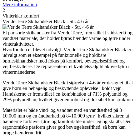
Mere information
2
Vinterklar komfort
Ver de Terre Skihandsker Black - Str. 4-6 år
Et par sorte skihandsker fra Ver de Terre, fremstillet i slidstærkt og
vandtæt materiale, der holder børns hænder varme og tørre under
vinteraktiviteter.
Hvorfor den er blevet udvalgt: Ver de Terre Skihandsker Black er
udvalgt som et eksempel på funktionelle og holdbare
børneskihandsker med fokus på komfort, bevægelsesfrihed og
vejrbeskyttelse. De repræsenterer et kvalitetsvalg til aktive børn i
vintermånederne.
Ver de Terre Skihandsker Black i størrelsen 4-6 år er designet til at
give børn en behagelig og beskyttende oplevelse i koldt vejr.
Handskerne er fremstillet i en kombination af 71% polyamid og
29% polyurethan, hvilket giver en robust og fleksibel konstruktion.
Materialet er både vind- og vandtæt med en vandtæthed på 8–
10.000 mm og en åndbarhed på 8–10.000 g/m², hvilket sikrer, at
hænderne forbliver tørre og komfortable under leg og skiløb. Den
ergonomiske pasform giver god bevægelsesfrihed, så børn kan
bruge hænderne frit.