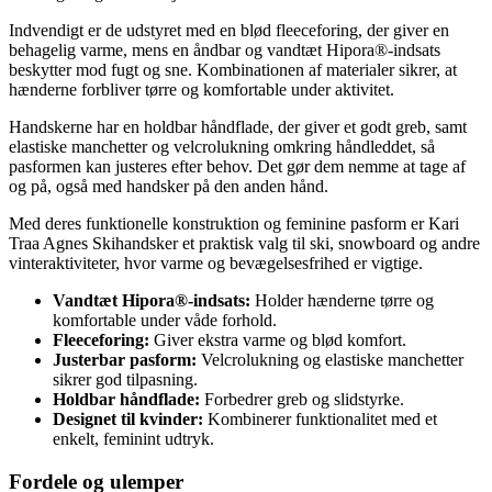
Indvendigt er de udstyret med en blød fleeceforing, der giver en
behagelig varme, mens en åndbar og vandtæt Hipora®-indsats
beskytter mod fugt og sne. Kombinationen af materialer sikrer, at
hænderne forbliver tørre og komfortable under aktivitet.
Handskerne har en holdbar håndflade, der giver et godt greb, samt
elastiske manchetter og velcrolukning omkring håndleddet, så
pasformen kan justeres efter behov. Det gør dem nemme at tage af
og på, også med handsker på den anden hånd.
Med deres funktionelle konstruktion og feminine pasform er Kari
Traa Agnes Skihandsker et praktisk valg til ski, snowboard og andre
vinteraktiviteter, hvor varme og bevægelsesfrihed er vigtige.
Vandtæt Hipora®-indsats:
Holder hænderne tørre og
komfortable under våde forhold.
Fleeceforing:
Giver ekstra varme og blød komfort.
Justerbar pasform:
Velcrolukning og elastiske manchetter
sikrer god tilpasning.
Holdbar håndflade:
Forbedrer greb og slidstyrke.
Designet til kvinder:
Kombinerer funktionalitet med et
enkelt, feminint udtryk.
Fordele og ulemper