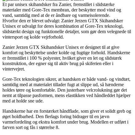
Et par unisex skihandsker fra Zanier, fremstillet i slidstærke
materialer med Gore-Tex membran, der beskytter mod vind og
vand, samtidig med at de er åndbare og varmeisolerende.
Hvorfor den er blevet udvalgt: Zanier Jerzen GTX Skihandsker
Unisex er udvalgt for deres kombination af Gore-Tex teknologi,
slidstærkt design og funktionelle detaljer, som gør dem velegnede til
vintersport og kolde vejrforhold.
Zanier Jerzen GTX Skihandsker Unisex er designet til at give
komfort og beskyttelse under kolde og fugtige forhold. Handskerne
er fremstillet i 100 % polyester, hvilket giver en let og slidstærk
konstruktion, der egner sig til aktiv brug på skiferien eller i
vintervejret.
Gore-Tex teknologien sikrer, at handsken er både vand- og vindtæt,
samtidig med at materialet tillader fugt at slippe ud, så hænderne
holdes tørre og komfortable. Den justerbare velcrolukning gør det
nemt at tilpasse pasformen, mens elastikken ved håndleddet hjælper
med at holde sne ude.
Handskerne har en forstærket håndflade, som giver et solidt greb og
øget holdbarhed. Den flerlags foring bidrager til en jævn
varmefordeling og ekstra komfort under brug. Modellen er udført i
farven sort og fås i størrelse 8.