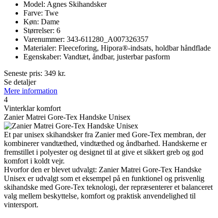
Model: Agnes Skihandsker
Farve: Twe
Køn: Dame
Størrelser: 6
Varenummer: 343-611280_A007326357
Materialer: Fleeceforing, Hipora®-indsats, holdbar håndflade
Egenskaber: Vandtæt, åndbar, justerbar pasform
Seneste pris:
349
kr.
Se detaljer
Mere information
4
Vinterklar komfort
Zanier Matrei Gore-Tex Handske Unisex
Et par unisex skihandsker fra Zanier med Gore-Tex membran, der
kombinerer vandtæthed, vindtæthed og åndbarhed. Handskerne er
fremstillet i polyester og designet til at give et sikkert greb og god
komfort i koldt vejr.
Hvorfor den er blevet udvalgt: Zanier Matrei Gore-Tex Handske
Unisex er udvalgt som et eksempel på en funktionel og prisvenlig
skihandske med Gore-Tex teknologi, der repræsenterer et balanceret
valg mellem beskyttelse, komfort og praktisk anvendelighed til
vintersport.