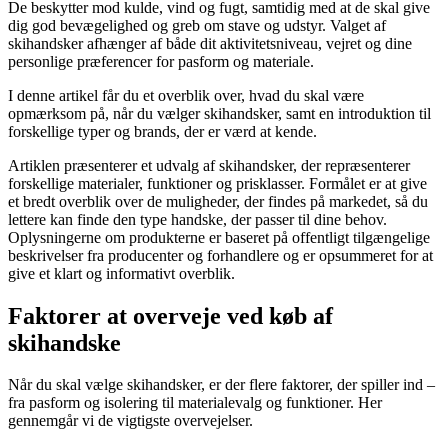
De beskytter mod kulde, vind og fugt, samtidig med at de skal give
dig god bevægelighed og greb om stave og udstyr. Valget af
skihandsker afhænger af både dit aktivitetsniveau, vejret og dine
personlige præferencer for pasform og materiale.
I denne artikel får du et overblik over, hvad du skal være
opmærksom på, når du vælger skihandsker, samt en introduktion til
forskellige typer og brands, der er værd at kende.
Artiklen præsenterer et udvalg af skihandsker, der repræsenterer
forskellige materialer, funktioner og prisklasser. Formålet er at give
et bredt overblik over de muligheder, der findes på markedet, så du
lettere kan finde den type handske, der passer til dine behov.
Oplysningerne om produkterne er baseret på offentligt tilgængelige
beskrivelser fra producenter og forhandlere og er opsummeret for at
give et klart og informativt overblik.
Faktorer at overveje ved køb af
skihandske
Når du skal vælge skihandsker, er der flere faktorer, der spiller ind –
fra pasform og isolering til materialevalg og funktioner. Her
gennemgår vi de vigtigste overvejelser.