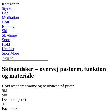
Kategorier
Styrke
Løb
Meditation
Golf
Ridning
Ski
Skydning
Sport
Hold
Ketcher
SportMore
Skihandsker – overvej pasform, funktion
og materiale
Hold hænderne varme og beskyttede på pisten
Ski
Ski
Del med hjertet
X
Facebook