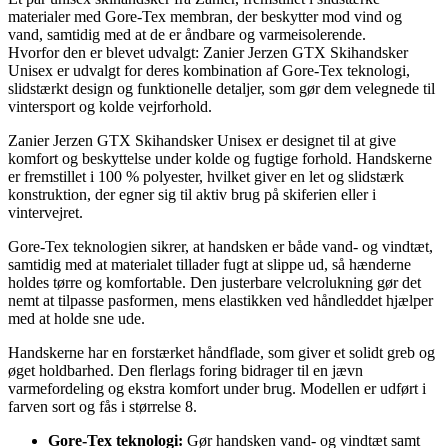
materialer med Gore-Tex membran, der beskytter mod vind og
vand, samtidig med at de er åndbare og varmeisolerende.
Hvorfor den er blevet udvalgt: Zanier Jerzen GTX Skihandsker
Unisex er udvalgt for deres kombination af Gore-Tex teknologi,
slidstærkt design og funktionelle detaljer, som gør dem velegnede til
vintersport og kolde vejrforhold.
Zanier Jerzen GTX Skihandsker Unisex er designet til at give
komfort og beskyttelse under kolde og fugtige forhold. Handskerne
er fremstillet i 100 % polyester, hvilket giver en let og slidstærk
konstruktion, der egner sig til aktiv brug på skiferien eller i
vintervejret.
Gore-Tex teknologien sikrer, at handsken er både vand- og vindtæt,
samtidig med at materialet tillader fugt at slippe ud, så hænderne
holdes tørre og komfortable. Den justerbare velcrolukning gør det
nemt at tilpasse pasformen, mens elastikken ved håndleddet hjælper
med at holde sne ude.
Handskerne har en forstærket håndflade, som giver et solidt greb og
øget holdbarhed. Den flerlags foring bidrager til en jævn
varmefordeling og ekstra komfort under brug. Modellen er udført i
farven sort og fås i størrelse 8.
Gore-Tex teknologi:
Gør handsken vand- og vindtæt samt