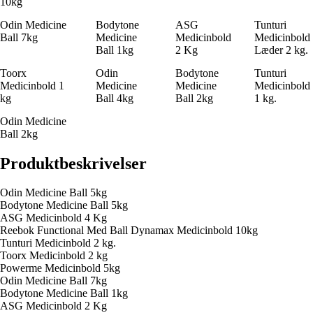
10kg
Odin Medicine
Bodytone
ASG
Tunturi
Ball 7kg
Medicine
Medicinbold
Medicinbold
Ball 1kg
2 Kg
Læder 2 kg.
Toorx
Odin
Bodytone
Tunturi
Medicinbold 1
Medicine
Medicine
Medicinbold
kg
Ball 4kg
Ball 2kg
1 kg.
Odin Medicine
Ball 2kg
Produktbeskrivelser
Odin Medicine Ball 5kg
Bodytone Medicine Ball 5kg
ASG Medicinbold 4 Kg
Reebok Functional Med Ball Dynamax Medicinbold 10kg
Tunturi Medicinbold 2 kg.
Toorx Medicinbold 2 kg
Powerme Medicinbold 5kg
Odin Medicine Ball 7kg
Bodytone Medicine Ball 1kg
ASG Medicinbold 2 Kg