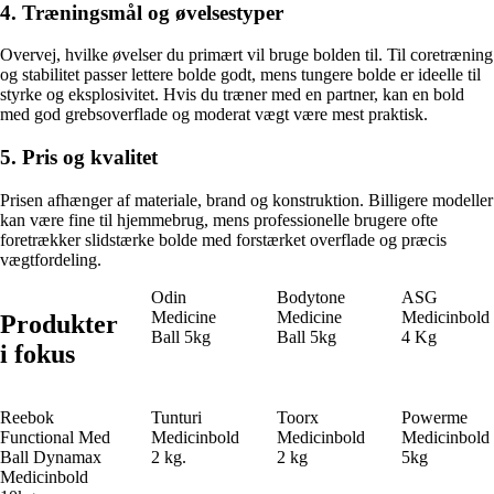
4. Træningsmål og øvelsestyper
Overvej, hvilke øvelser du primært vil bruge bolden til. Til coretræning
og stabilitet passer lettere bolde godt, mens tungere bolde er ideelle til
styrke og eksplosivitet. Hvis du træner med en partner, kan en bold
med god grebsoverflade og moderat vægt være mest praktisk.
5. Pris og kvalitet
Prisen afhænger af materiale, brand og konstruktion. Billigere modeller
kan være fine til hjemmebrug, mens professionelle brugere ofte
foretrækker slidstærke bolde med forstærket overflade og præcis
vægtfordeling.
Odin
Bodytone
ASG
Medicine
Medicine
Medicinbold
Produkter
Ball 5kg
Ball 5kg
4 Kg
i fokus
Reebok
Tunturi
Toorx
Powerme
Functional Med
Medicinbold
Medicinbold
Medicinbold
Ball Dynamax
2 kg.
2 kg
5kg
Medicinbold