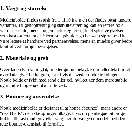
1. Vægt og størrelse
Medicinbolde findes typisk fra 1 til 10 kg, men der findes også tungere
varianter. Til genoptræning og stabilitetstræning kan en lettere bold
være passende, mens tungere bolde egner sig til eksplosive øvelser
som kast og rotationer. Størrelsen påvirker grebet – en større bold kan
være lettere at håndtere ved partnerøvelser, mens en mindre giver bedre
kontrol ved hurtige bevægelser.
2. Materiale og greb
Overfladen kan være glat, ru eller gummibelagt. En ru eller tekstureret
overflade giver bedre greb, især hvis du sveder under træningen.
Nogle bolde er fyldt med sand eller gel, hvilket gør dem mere stabile
og mindre tilbøjelige til at trille væk.
3. Bounce og anvendelse
Nogle medicinbolde er designet til at hoppe (bounce), mens andre er
“dead balls”, der ikke springer tilbage. Hvis du planlægger at bruge
bolden til kast mod gulv eller væg, bør du vælge en model med den
rette bounce-egenskab til formålet.