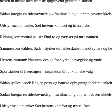
hesten til menneskets trofaste følgesvend gennem historien.
Sådan foregår en ridestævnedag – fra tilmelding til præmieoverrækkels
Udstyr med omtanke: Sæt hestens komfort og trivsel først
Ridning som mental pause: Find ro og nærvær på tur i naturen
Sammen om stalden: Sådan styrker du fællesskabet blandt ryttere og he
Hestens anatomi: Naturens design for styrke, bevægelse og ynde
Sportstasker til hverdagen – inspiration til funktionelle valg
Sådan spilles padel: Regler, point og banens opbygning forklaret enkelt
Sådan foregår en ridestævnedag – fra tilmelding til præmieoverrækkels
Udstyr med omtanke: Sæt hestens komfort og trivsel først