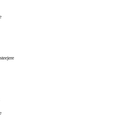
e
steejere
e