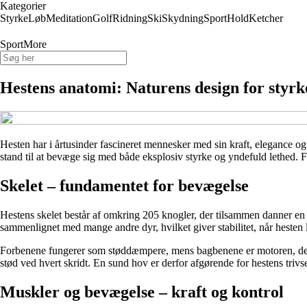
Kategorier
Styrke
Løb
Meditation
Golf
Ridning
Ski
Skydning
Sport
Hold
Ketcher
SportMore
Hestens anatomi: Naturens design for styrk
Hesten har i årtusinder fascineret mennesker med sin kraft, elegance og
stand til at bevæge sig med både eksplosiv styrke og yndefuld lethed. F
Skelet – fundamentet for bevægelse
Hestens skelet består af omkring 205 knogler, der tilsammen danner en le
sammenlignet med mange andre dyr, hvilket giver stabilitet, når hesten 
Forbenene fungerer som støddæmpere, mens bagbenene er motoren, der d
stød ved hvert skridt. En sund hov er derfor afgørende for hestens trivs
Muskler og bevægelse – kraft og kontrol