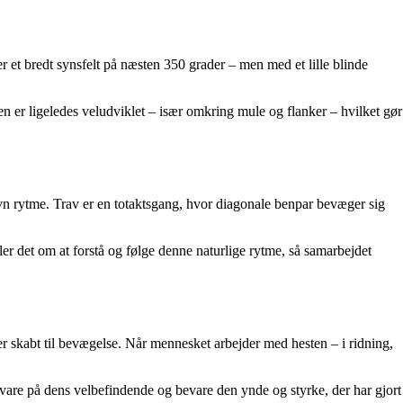
 et bredt synsfelt på næsten 350 grader – men med et lille blinde
sen er ligeledes veludviklet – især omkring mule og flanker – hvilket gør
 jævn rytme. Trav er en totaktsgang, hvor diagonale benpar bevæger sig
ler det om at forstå og følge denne naturlige rytme, så samarbejdet
er skabt til bevægelse. Når mennesket arbejder med hesten – i ridning,
 vare på dens velbefindende og bevare den ynde og styrke, der har gjort