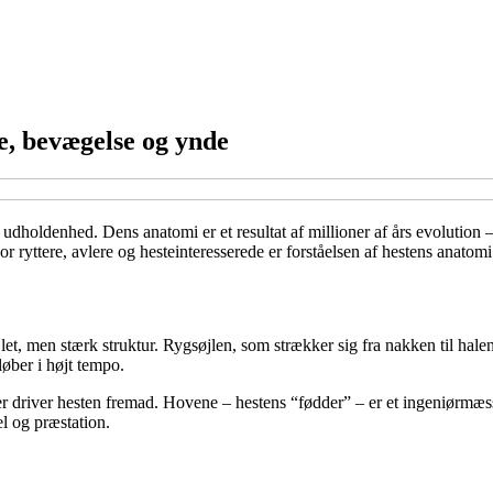
e, bevægelse og ynde
 udholdenhed. Dens anatomi er et resultat af millioner af års evolution 
or ryttere, avlere og hesteinteresserede er forståelsen af hestens anato
t, men stærk struktur. Rygsøjlen, som strækker sig fra nakken til halen,
løber i højt tempo.
river hesten fremad. Hovene – hestens “fødder” – er et ingeniørmæssi
el og præstation.