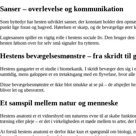
Sanser – overlevelse og kommunikation
Som byttedyr har hesten udviklet sanser, der konstant holder den opmær
punkt lige foran og bagved. Hørelsen er skarp, og de bevægelige ører ka
Lugtesansen spiller en vigtig rolle i hestens sociale liv. Den bruger de
hesten følsom over for selv små signaler fra rytteren.
Hestens bevægelsesmønstre – fra skridt til 
Hestens gangarter er et studie i biomekanik. I skridt bevæger den sig i 
samtidig, mens galoppen er en tretaktsgang med en flyvefase, hvor alle f
Disse bevægelsesmønstre er ikke blot smukke at se på – de afspejler hest
bliver let og ubesværet.
Et samspil mellem natur og menneske
Hestens anatomi er et vidnesbyrd om naturens evne til at skabe funktion
træning eller pleje – er det i virkeligheden et møde mellem to arter, d
At forstå hestens anatomi er derfor ikke kun et spørgsmål om biologi, m