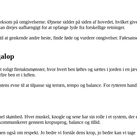
ksom på omgivelserne. Øjnene sidder på siden af hovedet, hvilket giver
n drejes uafhængigt for at opfange lyde fra forskellige retninger.
n til at genkende andre heste, finde føde og vurdere omgivelser. Følesan
galop
et roligt firetaktsmønster, hvor hvert ben løftes og sættes i jorden i en
ire ben er i luften.
ens evne til at tilpasse sig terræn, tempo og balance. For rytteren hand
el skønhed. Hver muskel, knogle og sene har sin rolle i et system, der 
er kommunikerer gennem kropssprog, balance og tillid.
en også om respekt. Jo bedre vi forstår dens krop, jo bedre kan vi tage