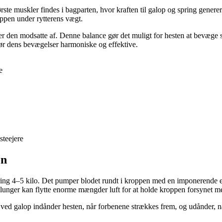
ørste muskler findes i bagparten, hvor kraften til galop og spring gene
ppen under rytterens vægt.
r den modsatte af. Denne balance gør det muligt for hesten at bevæge sig
ør dens bevægelser harmoniske og effektive.
e
steejere
on
kring 4–5 kilo. Det pumper blodet rundt i kroppen med en imponerende ef
s lunger kan flytte enorme mængder luft for at holde kroppen forsynet me
n: ved galop indånder hesten, når forbenene strækkes frem, og udånder, 