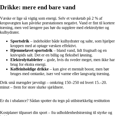
Drikke: mere end bare vand
Væske er lige så vigtig som energi. Selv et væsketab på 2 % af
kropsvægten kan påvirke præstationen negativt. Vand er fint til kortere
træning, men ved længere pas bør du supplere med elektrolytter og
kulhydrater.
Sportsdrik
– indeholder både kulhydrater og salte, som hjælper
kroppen med at optage væsken effektivt.
Hjemmelavet sportsdrik
– bland vand, lidt frugtsaft og en
knivspids salt. Det er en billig og fleksibel løsning.
Elektrolyttabletter
– gode, hvis du sveder meget, men ikke har
brug for ekstra energi.
Koffeinholdige drikke
– kan give et mentalt boost, men bør
bruges med omtanke, især ved varme eller langvarig træning.
Drik små mængder jævnligt – omkring 150–250 ml hvert 15.–20.
minut – frem for store slurke sjældnere.
Er du i ubalance? Sådan spotter du tegn på utilstrækkelig restitution
Kostplaner tilpasset din sport – fra udholdenhedstræning til styrke og