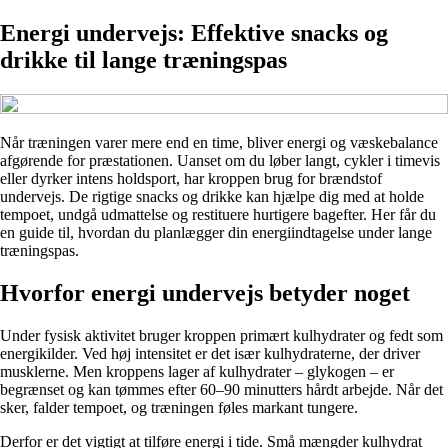
Energi undervejs: Effektive snacks og
drikke til lange træningspas
Når træningen varer mere end en time, bliver energi og væskebalance
afgørende for præstationen. Uanset om du løber langt, cykler i timevis
eller dyrker intens holdsport, har kroppen brug for brændstof
undervejs. De rigtige snacks og drikke kan hjælpe dig med at holde
tempoet, undgå udmattelse og restituere hurtigere bagefter. Her får du
en guide til, hvordan du planlægger din energiindtagelse under lange
træningspas.
Hvorfor energi undervejs betyder noget
Under fysisk aktivitet bruger kroppen primært kulhydrater og fedt som
energikilder. Ved høj intensitet er det især kulhydraterne, der driver
musklerne. Men kroppens lager af kulhydrater – glykogen – er
begrænset og kan tømmes efter 60–90 minutters hårdt arbejde. Når det
sker, falder tempoet, og træningen føles markant tungere.
Derfor er det vigtigt at tilføre energi i tide. Små mængder kulhydrat