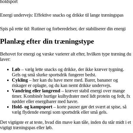
holdsport
Energi undervejs: Effektive snacks og drikke til lange træningspas
Spis på rette tid: Rutiner og forberedelser, der stabiliserer din energi
Planlæg efter din træningstype
Behovet for energi og væske varierer alt efter, hvilken type træning du
laver:
Løb
– vælg lette snacks og drikke, der ikke kræver tygning.
Gels og små slurke sportsdrik fungerer bedst.
Cykling
– her kan du have mere med. Barer, bananer og
riskager er oplagte, og du kan nemt drikke undervejs.
Vandring eller langrend
– kræver stabil energi over mange
timer. Kombinér hurtige kulhydrater med lidt protein og fedt, fx
nødder eller energibarer med havre.
Hold- og kampsport
– korte pauser gør det svært at spise, så
vælg flydende energi som sportsdrik eller små gels.
Det vigtigste er at teste, hvad din mave kan tåle, inden du står midt i et
vigtigt træningspas eller løb.