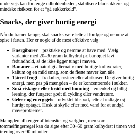
undervejs kan forlænge udholdenheden, stabilisere blodsukkeret og
mindske risikoen for at “gå sukkerkold”.
Snacks, der giver hurtig energi
Når du træner længe, skal snacks være lette at fordøje og nemme at
spise i farten. Her er nogle af de mest effektive valg:
Energibarer
– praktiske og nemme at have med. Vælg
varianter med 20–30 gram kulhydrat pr. bar og et lavt
fedtindhold, så de ikke ligger tungt i maven.
Bananer
– et naturligt alternativ med hurtige kulhydrater,
kalium og en mild smag, som de fleste maver kan tåle.
Tørret frugt
– fx dadler, rosiner eller abrikoser. De giver hurtig
energi, men pas på mængden – de er koncentrerede i sukker.
Små riskager eller brød med honning
– en enkel og billig
løsning, der fungerer godt til cykling eller vandreture.
Geleer og energigels
– udviklet til sport, lette at indtage og
hurtigt optaget. Husk at skylle efter med vand for at undgå
maveproblemer.
Mængden afhænger af intensitet og varighed, men som
tommelfingerregel kan du sigte efter 30–60 gram kulhydrat i timen ved
træning over 90 minutter.