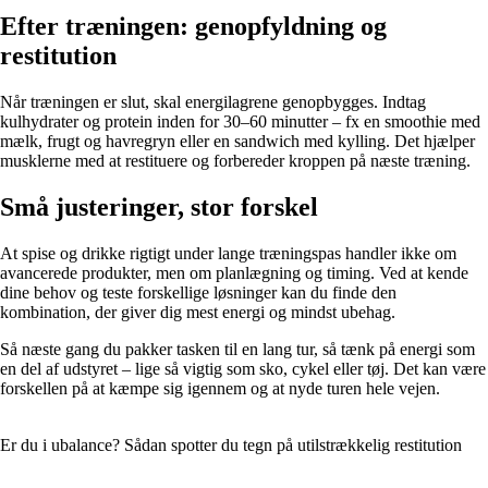
Efter træningen: genopfyldning og
restitution
Når træningen er slut, skal energilagrene genopbygges. Indtag
kulhydrater og protein inden for 30–60 minutter – fx en smoothie med
mælk, frugt og havregryn eller en sandwich med kylling. Det hjælper
musklerne med at restituere og forbereder kroppen på næste træning.
Små justeringer, stor forskel
At spise og drikke rigtigt under lange træningspas handler ikke om
avancerede produkter, men om planlægning og timing. Ved at kende
dine behov og teste forskellige løsninger kan du finde den
kombination, der giver dig mest energi og mindst ubehag.
Så næste gang du pakker tasken til en lang tur, så tænk på energi som
en del af udstyret – lige så vigtig som sko, cykel eller tøj. Det kan være
forskellen på at kæmpe sig igennem og at nyde turen hele vejen.
Er du i ubalance? Sådan spotter du tegn på utilstrækkelig restitution